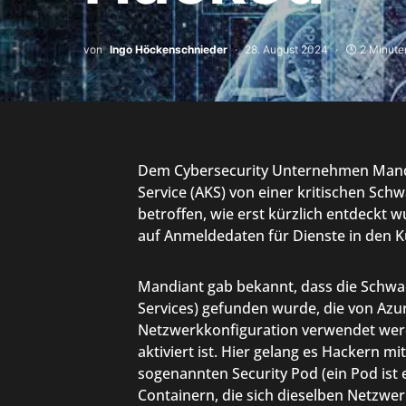
von
Ingo Höckenschnieder
28. August 2024
2 Minute
Dem Cybersecurity Unternehmen Mandia
Service (AKS) von einer kritischen Sc
betroffen, wie erst kürzlich entdeckt 
auf Anmeldedaten für Dienste in den K
Mandiant gab bekannt, dass die Schwac
Services) gefunden wurde, die von Azur
Netzwerkkonfiguration verwendet werde
aktiviert ist. Hier gelang es Hackern 
sogenannten Security Pod (ein Pod is
Containern, die sich dieselben Netzwe