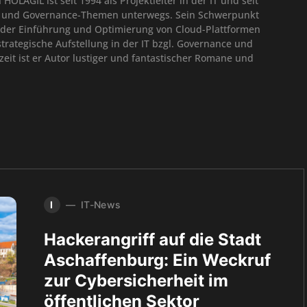
OLAGIL ist seit 1994 als Projektleiter in der IT und seit
65 und Governance-Themen unterwegs. Sein Schwerpunkt
g der Einführung und Optimierung von Cloud-Plattformen
rategische Aufstellung in der IT bzgl. Governance und
zeit ist er Autor lustiger und fantastischer Romane und
I
IT-News
Hackerangriff auf die Stadt
Aschaffenburg: Ein Weckruf
zur Cybersicherheit im
öffentlichen Sektor