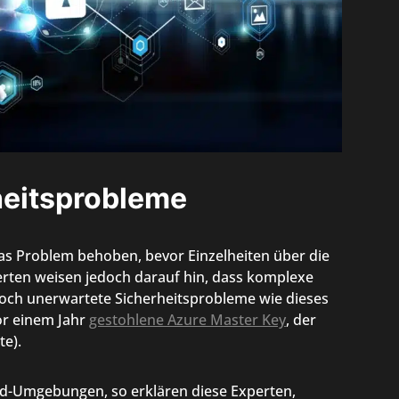
heitsprobleme
as Problem behoben, bevor Einzelheiten über die
rten weisen jedoch darauf hin, dass komplexe
h unerwartete Sicherheitsprobleme wie dieses
or einem Jahr
gestohlene Azure Master Key
, der
e).
ud-Umgebungen, so erklären diese Experten,