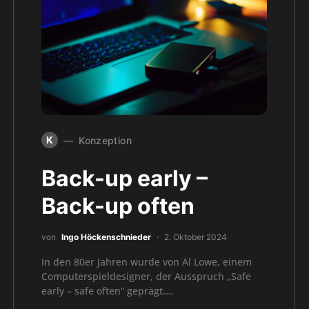
K
Konzeption
Back-up early –
Back-up often
von
Ingo Höckenschnieder
2. Oktober 2024
In den 80er Jahren wurde von Al Lowe, einem
Computerspieldesigner, der Ausspruch „Safe
early – safe often“ geprägt.…