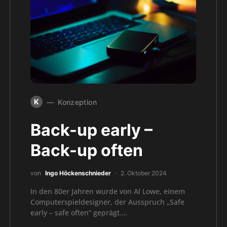
K
Konzeption
Back-up early –
Back-up often
von
Ingo Höckenschnieder
2. Oktober 2024
In den 80er Jahren wurde von Al Lowe, einem
Computerspieldesigner, der Ausspruch „Safe
early – safe often“ geprägt.…