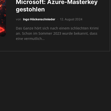
Microsoft: Azure-Masterkey
gestohlen
von
Ingo Höckenschnieder
12. August 2024
Das Ganze hört sich nach einem schlechten Krimi
an. Schon im Sommer 2023 wurde bekannt, dass
eine vermutlich…