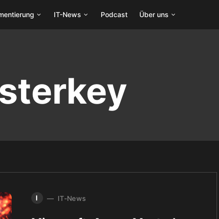
mentierung
IT-News
Podcast
Über uns
sterkey
I
IT-News