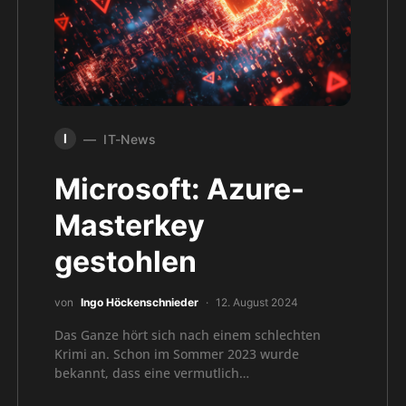
I
IT-News
Microsoft: Azure-
Masterkey
gestohlen
von
Ingo Höckenschnieder
12. August 2024
Das Ganze hört sich nach einem schlechten
Krimi an. Schon im Sommer 2023 wurde
bekannt, dass eine vermutlich…