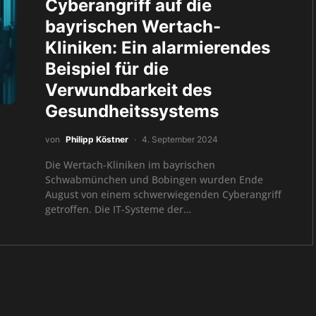
Cyberangriff auf die
bayrischen Wertach-
Kliniken: Ein alarmierendes
Beispiel für die
Verwundbarkeit des
Gesundheitssystems
von
Philipp Köstner
4. September 2024
Die Wertach-Kliniken im bayrischen
Schwabmünchen und Bobingen wurden Ende
August von einem schwerwiegenden Cyberangriff
getroffen. Die IT-Systeme der…