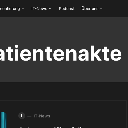
mentierung
IT-News
Podcast
Über uns
atientenakte
I
IT-News