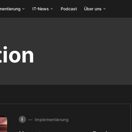
mentierung
IT-News
Podcast
Über uns
tion
I
Implementierung