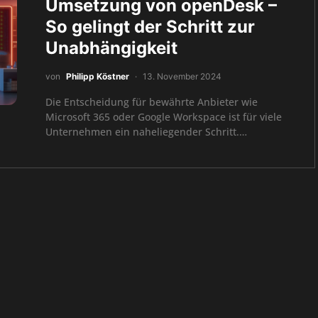
Umsetzung von openDesk –
So gelingt der Schritt zur
Unabhängigkeit
von
Philipp Köstner
13. November 2024
Die Entscheidung für bewährte Anbieter wie
Microsoft 365 oder Google Workspace ist für viele
Unternehmen ein naheliegender Schritt.…