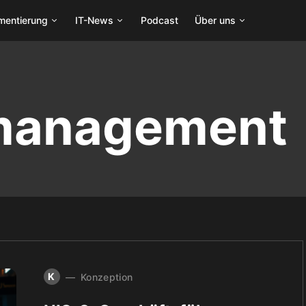
mentierung
IT-News
Podcast
Über uns
omanagement
K
Konzeption