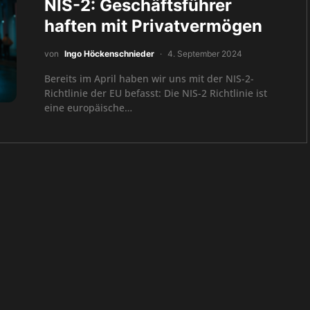
NIS-2: Geschäftsführer
haften mit Privatvermögen
von
Ingo Höckenschnieder
4. September 2024
Bereits im April haben wir uns mit der NIS-2-
Richtlinie der EU befasst: Die NIS-2 Richtlinie ist
eine europäische…