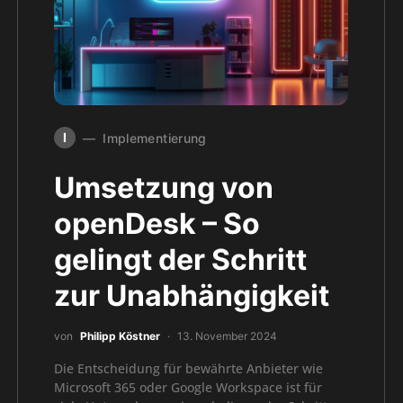
I
Implementierung
Umsetzung von
openDesk – So
gelingt der Schritt
zur Unabhängigkeit
von
Philipp Köstner
13. November 2024
Die Entscheidung für bewährte Anbieter wie
Microsoft 365 oder Google Workspace ist für