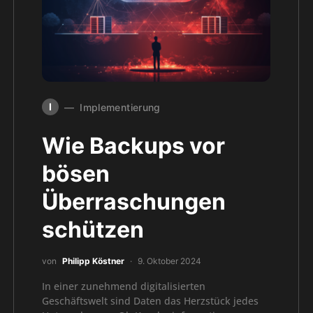
I
Implementierung
Wie Backups vor
bösen
Überraschungen
schützen
von
Philipp Köstner
9. Oktober 2024
In einer zunehmend digitalisierten
Geschäftswelt sind Daten das Herzstück jedes