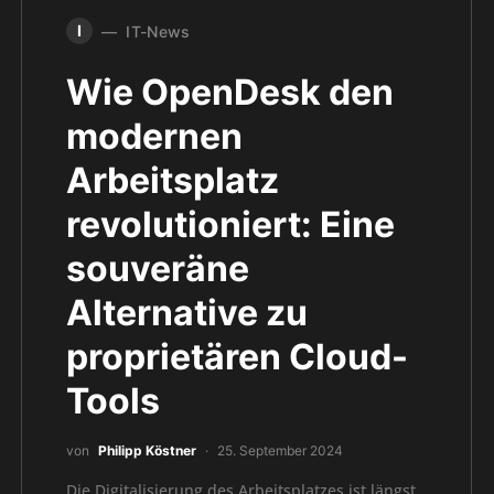
I
IT-News
Wie OpenDesk den
modernen
Arbeitsplatz
revolutioniert: Eine
souveräne
Alternative zu
proprietären Cloud-
Tools
von
Philipp Köstner
25. September 2024
Die Digitalisierung des Arbeitsplatzes ist längst