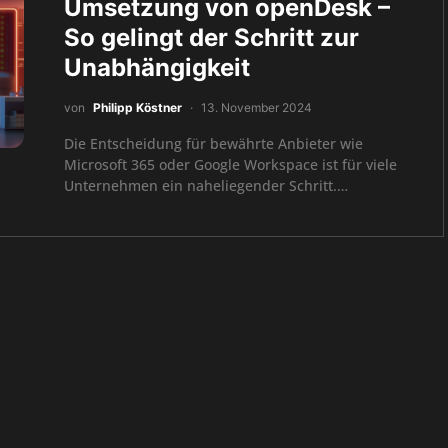
Umsetzung von openDesk –
So gelingt der Schritt zur
Unabhängigkeit
von
Philipp Köstner
13. November 2024
Die Entscheidung für bewährte Anbieter wie
Microsoft 365 oder Google Workspace ist für viele
Unternehmen ein naheliegender Schritt.…