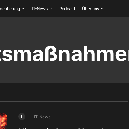
mentierung
IT-News
Podcast
Über uns
itsmaßnahme
I
IT-News