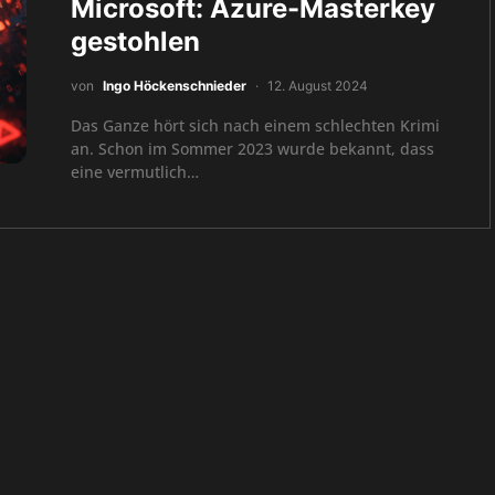
Microsoft: Azure-Masterkey
gestohlen
von
Ingo Höckenschnieder
12. August 2024
Das Ganze hört sich nach einem schlechten Krimi
an. Schon im Sommer 2023 wurde bekannt, dass
eine vermutlich…