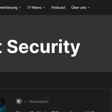
mentierung
IT-News
Podcast
Über uns
t Security
K
Konzeption