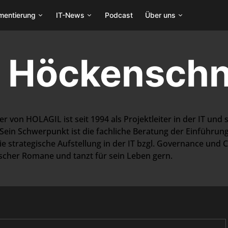
mentierung
IT-News
Podcast
Über uns
o Höckenschn
 von HOLAGIL ist seit 1994 als Projektleiter in der IT und
ein Schwerpunkt ist die fachliche Beratung der Einführun
strategische Aufstellung in der IT bzgl. Governance und Com
ischer Romane und tanzt für sein Leben gern.