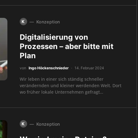
K
Konzeption
Digitalisierung von
Prozessen – aber bitte mit
Plan
von
Ingo Höckenschnieder
14. Februar 2024
Wir leben in einer sich ständig schneller
verändernden und kleiner werdenden Welt. Dort
wo früher lokale Unternehmen gefragt…
K
Konzeption