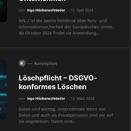
von
Ingo Höckenschnieder
10. April 2024
NIS-2 ist die zweite Richtlinie über Netz- und
Informationssicherheit der Europäischen Union.
Ab Oktober 2024 findet sie Anwendung…
K
Konzeption
Löschpflicht – DSGVO-
konformes Löschen
von
Ingo Höckenschnieder
13. März 2024
Daten sind wichtig. Unternehmen leben von
Daten und auch als Privatpersonen sind wir auf
sie angewiesen. Daten sind…