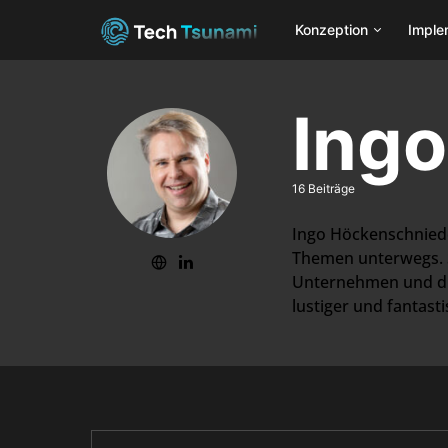
Konzeption
Imple
Ing
16 Beiträge
Ingo Höckenschnieder
Themen unterwegs. S
Unternehmen und die 
lustiger und fantast