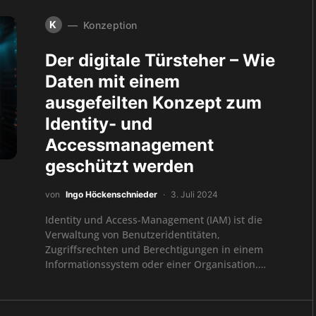
K
Konzeption
Der digitale Türsteher – Wie
Daten mit einem
ausgefeilten Konzept zum
Identity- und
Accessmanagement
geschützt werden
von
Ingo Höckenschnieder
3. Juli 2024
Identity und Access-Management (IAM) ist die
Verwaltung von Benutzeridentitäten,
Zugriffsrechten und Berechtigungen in einem
Informationssystem oder einer Organisation.…