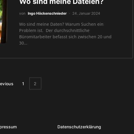
Wo sind meine Dateien?
von
Ingo Höckenschnieder
24. Januar 2024
Wo sind meine Daten? Warum Suchen ein
Problem ist. Der durchschnittliche
Büromitarbeiter befasst sich zwischen 20 und
30…
revious
1
2
pressum
Datenschutzerklärung