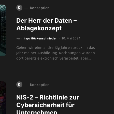
K
Konzeption
Der Herr der Daten –
Ablagekonzept
von
Ingo Höckenschnieder
10. Mai 2024
Gehen wir einmal dreißig Jahre zurück, in das
Jahr meiner Ausbildung. Rechnungen wurden
dort bereits elektronisch verarbeitet, aber…
K
Konzeption
NIS-2 – Richtlinie zur
Cybersicherheit für
Unternehmen